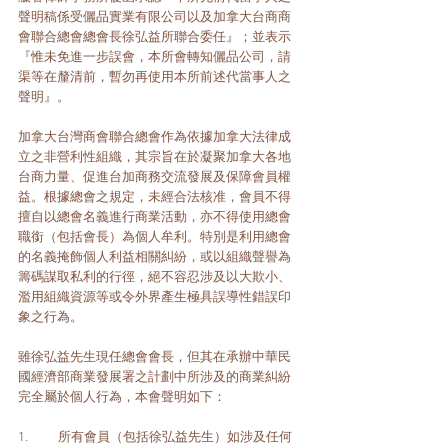
聲明稿係受儷品實業有限公司以及加拿大台商商
會聯合總會總會長徐弘益所聯合委任』；並表示
『惟未免進一步誤會，本所會轉知儷品公司，請
渠等在釐清前，暫勿再使用本所前述代當事人之
聲明』。
加拿大台灣商會聯合總會作為依據加拿大法律成
立之非營利性組織，其宗旨在於凝聚加拿大各地
台商力量、促進台加商務交流發展及保障會員權
益。根據總會之規定，未經合法核准，會員不得
擅自以總會名義進行商業活動，亦不得使用總會
職銜（包括會長）為個人牟利。特別是利用總會
的名義掩飾個人利益相關糾紛，或以組織聲譽為
籌碼謀取私利的行徑，絕不容忍涉及以大欺小、
濫用組織資源等或令外界產生極具誤導性錯誤印
象之行為。 
雖徐弘益先生現任總會會長，但其在承辦中華民
國經濟部商業發展署之計劃中所涉及的商業糾紛
完全屬於個人行為，本會聲明如下：
1.	所有會員（包括徐弘益先生）如涉及任何