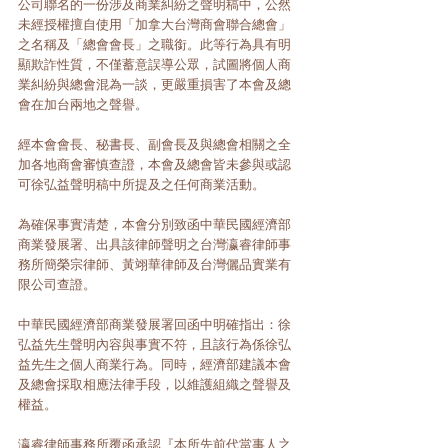
公司聯名的一份涉及商業糾紛之聲明稿中，公然
未經授權擅自使用「加拿大台灣商會聯合總會」
之名稱及「總會會長」之職銜。此等行為具有明
顯欺詐性質，不僅蓄意誤導公眾，試圖將個人商
業糾紛與總會混為一談，更嚴重損害了本會及總
會在加台兩地之聲譽。
經本會會長、秘書長、副會長及與總會相關之全
加各地商會審慎查證，本會及總會皆未參與或認
可徐弘益聲明稿中所提及之任何商業活動。
為確保事實清楚，本會分別致函中華民國經濟部
商業發展署、出具該律師聲明之台灣瀛睿律師事
務所簡榮宗律師、黃翊華律師及台灣儷品實業有
限公司查證。
中華民國經濟部商業發展署回函中明確指出：徐
弘益先生聲明內容與事實不符，且該行為係徐弘
益先生之個人商業行為。同時，經濟部建議本會
及總會採取相應法律手段，以維護組織之聲譽及
權益。
瀛睿律師事務所覆函承認『本所先前代當事人之