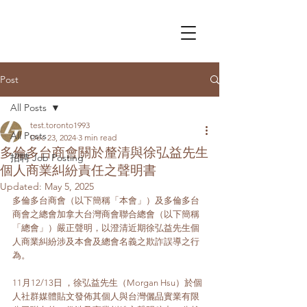
Post
All Posts
test.toronto1993
All Posts
Dec 23, 2024
3 min read
多倫多台商會關於釐清與徐弘益先生
招聘 Job Posting
個人商業糾紛責任之聲明書
Updated:
May 5, 2025
多倫多台商會（以下簡稱「本會」）及多倫多台
商會之總會加拿大台灣商會聯合總會（以下簡稱
「總會」）嚴正聲明，以澄清近期徐弘益先生個
人商業糾紛涉及本會及總會名義之欺詐誤導之行
為。
11月12/13日 ，徐弘益先生（Morgan Hsu）於個
人社群媒體貼文發佈其個人與台灣儷品實業有限