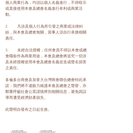
個人商業行為，均須以個人名義進行，不得暗示
或直接使用本會及總會名義進行牟利或商業活
動。
2.	凡涉及個人行為所引發之商業或法律糾
紛，與本會及總會無關，當事人須自行承擔相關
責任。
3.	未經合法授權，任何會員不得以本會或總
會職銜作為商業用途，本會及總會將追究一切涉
及未經授權使用本會及總會名義並造成聲名損害
之責任。
多倫多台商會及加拿大台灣商會聯合總會特此承
諾：我們將不遺餘力維護本會及總會之聲譽，亦
鄭重呼籲社會公眾謹慎辨別相關信息，避免因誤
導而遭受經濟財產損失。
此聲明自發布之日起生效。