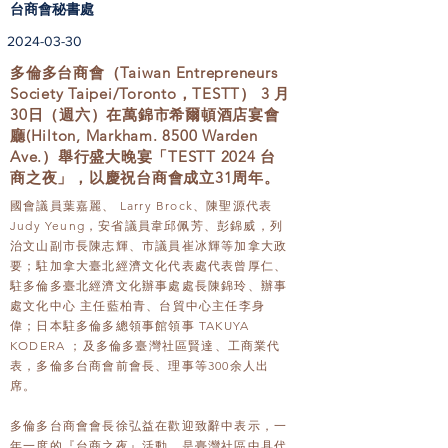
台商會秘書處
2024-03-30
多倫多台商會（Taiwan Entrepreneurs
Society Taipei/Toronto，TESTT） 3 月
30日（週六）在萬錦市希爾頓酒店宴會
廳(Hilton, Markham. 8500 Warden
Ave.）舉行盛大晚宴「TESTT 2024 台
商之夜」，以慶祝台商會成立31周年。
國會議員葉嘉麗、 Larry Brock、陳聖源代表
Judy Yeung，安省議員韋邱佩芳、彭錦威，列
治文山副市長陳志輝、市議員崔冰輝等加拿大政
要；駐加拿大臺北經濟文化代表處代表曾厚仁、
駐多倫多臺北經濟文化辦事處處長陳錦玲、辦事
處文化中心 主任藍柏青、台貿中心主任李身
偉；日本駐多倫多總領事館領事 TAKUYA
KODERA ；及多倫多臺灣社區賢達、工商業代
表，多倫多台商會前會長、理事等300余人出
席。
多倫多台商會會長徐弘益在歡迎致辭中表示，一
年一度的『台商之夜』活動，是臺灣社區中具代