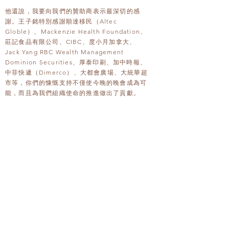
他還說，我要向我們的贊助商表示最深切的感
謝。王子銘特別感謝順達移民（Altec
Globle）、Mackenzie Health Foundation、
莊記食品有限公司、CIBC、度小月加拿大、
Jack Yang RBC Wealth Management
Dominion Securities、厚泰印刷、加中時報、
中菲快遞（Dimerco）、大都會廣場、大統華超
市等，你們的慷慨支持不僅使今晚的晚會成為可
能，而且為我們組織使命的推進做出了貢獻。
多倫多台商會立足商界，不忘關注社區、回饋社
區。台商會慈善基金會過去20年捐款覆蓋到幾乎
所有社會層面，包括教育、醫療、耆老關懷、弱
勢群體及重大災難等等，獲得多倫多各界一致好
評﹔也展現多倫多台商會為善不落人後的襟懷，
把臺灣的溫暖﹐散佈到更廣大的人群。
當晚，2023年台商會慈善基金會向 Mackenzie
Healthy Foundation捐款$7800。多倫多台商
會慈善基金會承諾分兩年向Mackenzie Health
Foundation 捐款$10,000，2023年剛剛捐出其
中的$5,000，不久前接受邀聘成為台商會榮譽顧