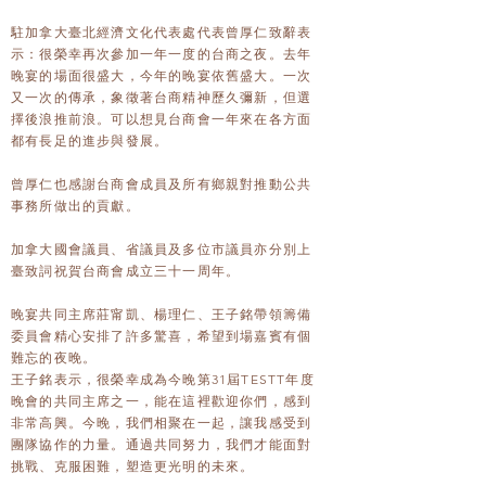
駐加拿大臺北經濟文化代表處代表曾厚仁致辭表
示：很榮幸再次參加一年一度的台商之夜。去年
晚宴的場面很盛大，今年的晚宴依舊盛大。一次
又一次的傳承，象徵著台商精神歷久彌新，但選
擇後浪推前浪。可以想見台商會一年來在各方面
都有長足的進步與發展。
曾厚仁也感謝台商會成員及所有鄉親對推動公共
事務所做出的貢獻。
加拿大國會議員、省議員及多位市議員亦分別上
臺致詞祝賀台商會成立三十一周年。
晚宴共同主席莊甯凱、楊理仁、王子銘帶領籌備
委員會精心安排了許多驚喜，希望到場嘉賓有個
難忘的夜晚。
王子銘表示，很榮幸成為今晚第31屆TESTT年度
晚會的共同主席之一，能在這裡歡迎你們，感到
非常高興。今晚，我們相聚在一起，讓我感受到
團隊協作的力量。通過共同努力，我們才能面對
挑戰、克服困難，塑造更光明的未來。