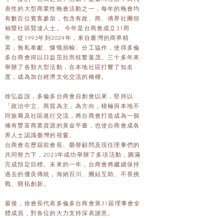
表性的大型商業性晚會活動之一，每年的晚會均
有數百位賓客參加，包含有政、商、僑界社團領
袖暨社區賢達人士。 今年是台商會成立31周
年，從1993年到2024年，來自臺灣的商界精
英，無私奉獻、慷慨捐輸、分工協作，使得多倫
多台商會得以日益茁壯而枝繁葉茂。三十多年來
舉辦了各類大型活動，在本地社區打響了知名
度，成為加台經濟文化交流的橋樑。
徐弘益說，多倫多台商會自創會以來，堅持以
「政治中立、商貿為主」為方向，積極與本地不
同族裔及社區進行交流，將台商會打造成為一個
擁有豐富商業資源的黃金平臺，也使台商會成各
界人士認識臺灣的視窗。
台商會在歷屆前會長、榮譽顧問及現任理事們的
共同努力下，2023年成功舉辦了多項活動，圓滿
完成預定目標。未來的一年，台商會將繼續保持
過去的優良傳統，海納百川、團結互助、不畏挑
戰、開拓創新。
最後，徐會長代表多倫多台商會第31屆理事會全
體成員，對各位的大力支持深表謝意。