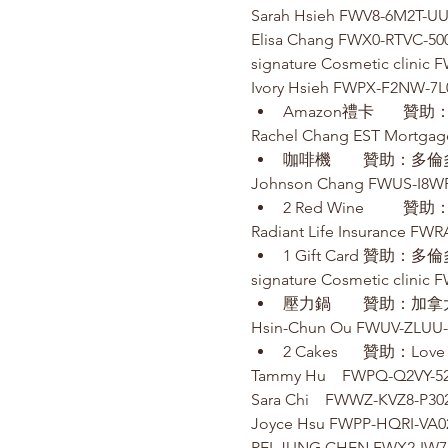
Sarah Hsieh FWV8-6M2T-UU
Elisa Chang FWX0-RTVC-50
signature Cosmetic clinic
Ivory Hsieh FWPX-F2NW-7L
Rachel Chang EST Mortgag
Johnson Chang FWUS-I8WF
Radiant Life Insurance FWR
signature Cosmetic clinic
Hsin-Chun Ou FWUV-ZLUU
Tammy Hu    FWPQ-Q2VY-5
Sara Chi    FWWZ-KVZ8-P30
Joyce Hsu FWPP-HQRI-VA0
PEI-JUNG CHEN FWX2-IW74