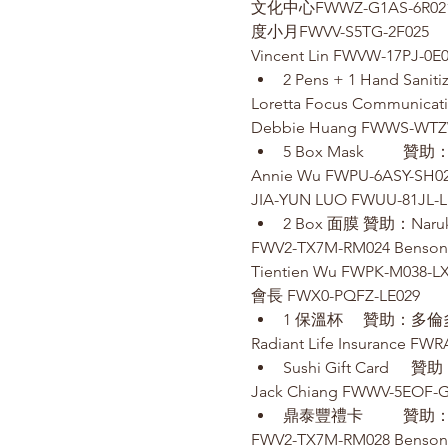
度小月FWVV-S5TG-2F025
Vincent Lin FWVW-17PJ-0E
Loretta Focus Communica
Debbie Huang FWWS-WTZ
Annie Wu FWPU-6ASY-SH0
JIA-YUN LUO FWUU-81JL-L
FWV2-TX7M-RM024 Benson'
Tientien Wu FWPK-M038-L
會長 FWX0-PQFZ-LE029
Radiant Life Insurance FWR
Jack Chiang FWWV-5EOF-
FWV2-TX7M-RM028 Benson'