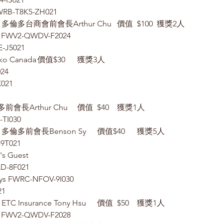
FWRB-T8K5-ZH021
10 Box Mask 	贊助：多倫多台商會前會長Arthur Chu	價值	$100	獲獎2人
an FWV2-QWDV-F2024
-J5021
2 Box 面膜	贊助：Naruko Canada	價值$30	獲獎3人
24
X021
2 保溫杯	贊助：多倫多前會長Arthur Chu	價值	$40	獲獎1人
TI030
鼎泰豐禮卡	贊助：多倫多前會長Benson Sy	價值$40	獲獎5人
-9T021
s Guest
-8F021
ays FWRC-NFOV-9I030
21
Amazon禮卡	贊助：ETC Insurance Tony Hsu	價值	$50	獲獎1人
an FWV2-QWDV-F2028