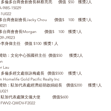
2 Red Wine	贊助：多倫多台商會創會長林蔡亮亮	價值	$50	獲獎2人
A-9I8S-15029
-1U022
咖啡機	贊助：多倫多台商會副會長Jacky Chou	      價值$	100	獲獎1人
8021
鬆餅機	贊助：多倫多台商會會長Morgan 	      價值$	100	獲獎1人
09-J9023
偉主任    價值 $100  獲獎1 人
1 鳳梨酥禮盒 + 1 瓶醋	贊助：文化中心孫國祥主任	價值$50	 獲獎2人
an
r Lau
1 Asus 手機	贊助：多倫多經文處徐詠梅處長   價值$500	獲獎1人
Homelife Gold Pacific Realty Inc
1 Bose 藍芽高級喇叭	贊助：駐加代表處經濟組胡啟娟組長    價值$200	獲獎1人
U021
1 50" Sharp TV	贊助：駐加代表處陳文儀大使	    價值$600
an FWV2-QWDV-F2022