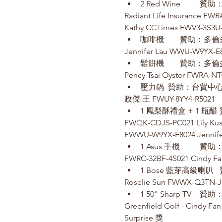
Radiant Life Insurance FWR
Kathy CCTimes FWV3-3S3U
Jennifer Lau WWU-W9YX-E
Pency Tsai Oyster FWRA-NT
壓力鍋  贊助：台貿中心李身
政傑 王 FWUY-8YY4-R5021
FWQK-CDJS-PC021 Lily Ku
FWWU-W9YX-E8024 Jennife
FWRC-32BF-4S021 Cindy Fan 
Roselie Sun FWWX-Q3TN-J
Greenfield Golf - Cindy F
Surprise 獎