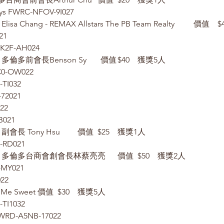
ays FWRC-NFOV-9I027
21
IK2F-AH024
鼎泰豐禮卡	贊助：多倫多前會長Benson Sy       價值	$40	獲獎5人
C0-OW022
TI032
72021
022
B021
Amazon禮卡	贊助：副會長 Tony Hsu	價值	$25	獲獎1人
-RD021
2 Red Wine	贊助：多倫多台商會創會長林蔡亮亮	價值	$50	獲獎2人
-MY021
022
2 Cakes	贊助：Love Me Sweet	價值	$30	獲獎5人
TI1032
 FWRD-A5NB-17022