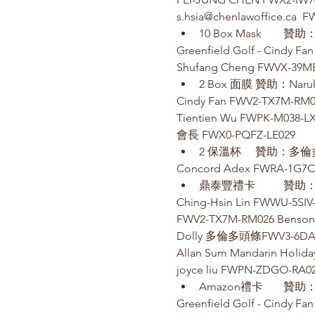
s.hsia@chenlawoffice.ca  
Greenfield Golf - Cindy F
Shufang Cheng FWVX-39ME
Cindy Fan FWV2-TX7M-RM0
Tientien Wu FWPK-M038-L
會長 FWX0-PQFZ-LE029
Concord Adex FWRA-1G7C-
Ching-Hsin Lin FWWU-5SIV
FWV2-TX7M-RM026 Benson'
Dolly 多倫多頭條FWV3-6DAD
Allan Sum Mandarin Holid
joyce liu FWPN-ZDGO-RA0
Greenfield Golf - Cindy F