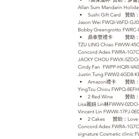
Allan Sum Mandarin Holid
Jason Wei FWQI-V6FD-GJ0
Bobby Greengrotto FWRC-
TZU LING Chiao FWVW-45
Concord Adex FWRA-1G7C-
JACKY CHOU FWVX-5ZDO-
Cindy Fan	FWPP-HQRI-VA
Justin Tung FWW2-6GD8-K
YingTzu Chiou FWPQ-8EFH
Lisa麗娟 Lin林FWWV-02DO
Vincent Lin FWVW-17PJ-0E
Concord Adex FWRA-1G7C-
signature Cosmetic clinic