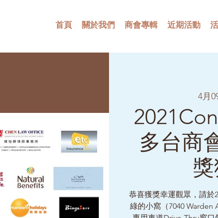
首頁
關於我們
商會專輯
近期活動
4月
2021Co
多台商
獎
恭喜獲獎幸運觀眾，請於202
綠的小窩（7040 Warden Av
專用車道Drive-Thru窗