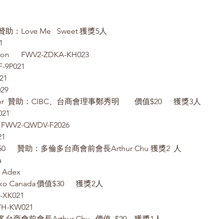
2 Cakes	價值$30	贊助：Love Me   Sweet 獲獎5人
1
Loretta Focus Communication	FWV2-ZDKA-KH023
-9P021
21
29
2 Pen + 1 Hand Sanitizer  贊助：CIBC、台商會理事鄭秀明	價值$20	獲獎3人
021
n  FWV2-QWDV-F2026
21
5 Box Mask	價值$50	贊助：多倫多台商會前會長Arthur Chu 獲獎2	人
a
 Adex
2 Box 面膜	贊助：Naruko Canada	價值$30	獲獎2人
-XK021
7H-KW021
1個保溫杯	贊助：多倫多台商會前會長Arthur Chu	價值	$20	獲獎1人