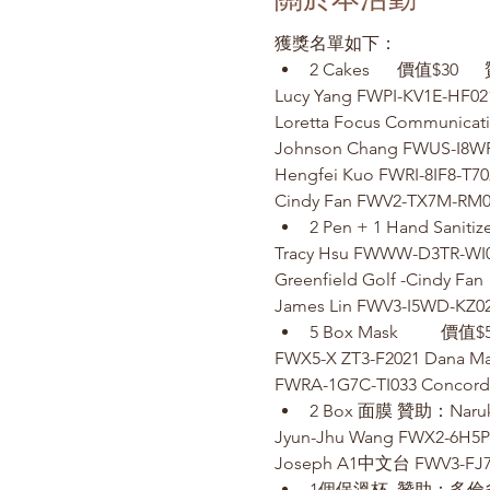
獲獎名單如下：
Lucy Yang FWPI-KV1E-HF02
Johnson Chang FWUS-I8WF
Hengfei Kuo FWRI-8IF8-T70
Cindy Fan FWV2-TX7M-RM0
Tracy Hsu FWWW-D3TR-WI
Greenfield Golf -Cindy Fa
James Lin FWV3-I5WD-KZ0
FWX5-X ZT3-F2021 Dana M
FWRA-1G7C-TI033 Concord
Jyun-Jhu Wang FWX2-6H5P
Joseph A1中文台 FWV3-FJ