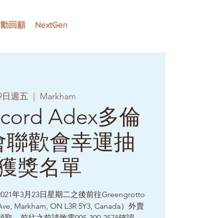
活動回顧
NextGen
09日週五
  |  
Markham
ncord Adex多倫
會聯歡會幸運抽
獲獎名單
1年3月23日星期二之後前往Greengrotto
e, Markham, ON L3R 5Y3, Canada）外賣
口領取，前往之前請致電905-300-2578確認。