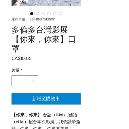
庫存單位： 364115376135191
多倫多台灣影展
【你來，你來】口
罩
CA$10.00
價
格
數量
*
新增至購物車
【你來，你來】
台語（li-lai）/國語
（ni lai）配合本次影展，我們誠摯邀
請：你來，你來， 你來看電影！