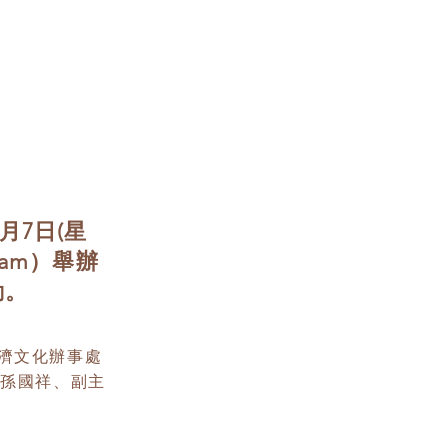
月7日(星
rkham）舉辦
動。
經濟文化辦事處
任孫國祥、副主