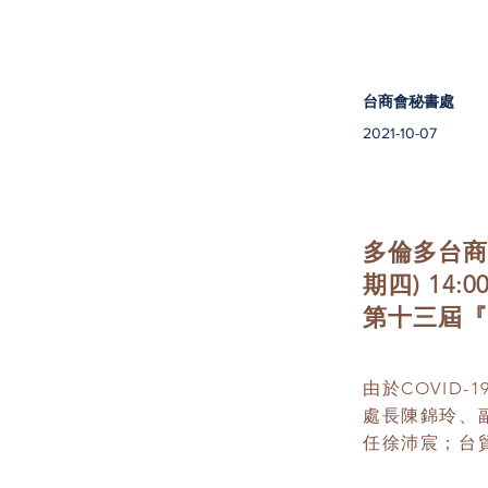
台商會秘書處
2021-10-07
多倫多台商會
期四) 14:0
第十三屆『
由於COVID
處長陳錦玲、
任徐沛宸；台