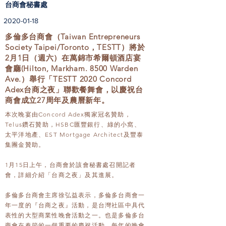
台商會秘書處
2020-01-18
多倫多台商會（Taiwan Entrepreneurs
Society Taipei/Toronto，TESTT）將於
2月1日（週六）在萬錦市希爾頓酒店宴
會廳(Hilton, Markham. 8500 Warden
Ave.）舉行「TESTT 2020 Concord
Adex台商之夜」聯歡餐舞會，以慶祝台
商會成立27周年及農曆新年。
本次晚宴由Concord Adex獨家冠名贊助，
Telus鑽石贊助，HSBC匯豐銀行、綠的小窩、
太平洋地產、EST Mortgage Architect及豐泰
集團金贊助。
1月15日上午，台商會於該會秘書處召開記者
會，詳細介紹「台商之夜」及其進展。
多倫多台商會主席徐弘益表示，多倫多台商會一
年一度的『台商之夜』活動，是台灣社區中具代
表性的大型商業性晚會活動之一。也是多倫多台
商會在春節的一個重要的慶祝活動，每年的晚會