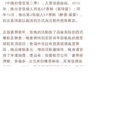
《中國好聲音第二季》，入選張惠妹組。2016
年，推出首張個人同名EP專輯《葉瑋庭》；同
年10月，推出第2張個人EP專輯《醉愛·最愛》。
此次葉瑋庭以義演的方式為活動作慈善募款。
正值農曆新年，當晚的活動除了高級美味的西式
餐飲及舞會，晚會將特別安排有年節氣氛的應景
精彩表演節目；會場中亦設有慈善競價義賣專
區，物品種類多元，增添活動趣味性，晚會還安
排了幸運抽獎，獎品有：長榮航空公司「豪華經
濟艙」多倫多--台北來回機票兩張，其每張價值
超過$3,500以上，眾多驚喜禮品等你來拿，敬請
各位好好享受這視覺、聽覺與味覺的饗宴。
台商會榮譽顧問，加拿大著名書法家陳漢忠當日
攜書法作品蒞臨新聞發佈會現場，遒勁有力的變
體字“鼠”很有“鼠報年來福滿門”的吉祥之意。
多倫多台商會自創會以來，堅持以「政治中立，
商貿為主」為方向，積極與多倫多本地不同族裔
社區及社團進行交流，將台商會打造成為一個擁
有豐富商業資源的黃金平台。通過整合資訊，開