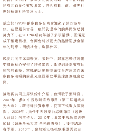
均有五百多位賓客參加，包含有政、商、僑界社
團領袖暨社區賢達人士。
成立於1993年的多倫多台商會迎來了第27個年
頭。在歷屆前會長、顧問及理事們的共同幫助與
努力下，在2019年成功舉辦了多項活動，圓滿完
成了預定目標。台商會將以更大的熱情迎接金鼠
年的到來，回饋社會，造福社區。
晚宴共同主席周崇文、張銓中、鄭嘉惠帶領籌備
委員會精心安排了許多驚喜，希望到場嘉賓有個
難忘的夜晚。當晚的活動獲得遠從台灣遠道而來
多倫多演唱的前星光班冠軍歌手葉瑋庭為晚會助
興。
據晚宴共同主席張銓中介紹，台灣歌手葉瑋庭，
2007年，參加中視歌唱選秀節目《第二屆超級星
光大道》，獲得總決賽季軍，從而正式進入演藝
圈 。2008年，擔任中天娛樂台綜藝節目《超級
大頭目》的主持人。2010年，參加中視歌唱選秀
節目《超級星光大道 星光傳奇賽》，獲得總決
賽季軍。2013年，參加浙江衛視歌唱選秀節目