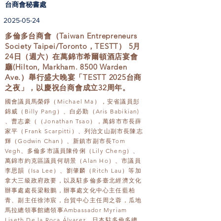
台商會秘書處
2025-05-24
多倫多台商會（Taiwan Entrepreneurs
Society Taipei/Toronto，TESTT） 5月
24日（週六）在萬錦市希爾頓酒店宴會
廳(Hilton, Markham. 8500 Warden
Ave.）舉行盛大晚宴「TESTT 2025台商
之夜」，以慶祝台商會成立32周年。
國會議員馬榮錚（Michael Ma），安省議員彭
錦威（Billy Pang）、白必勤（Aris Babikian)
、曹志豪（（Jonathan Tsao），萬錦市市長薛
家平（Frank Scarpitti）、列治文山副市長陳志
輝（Godwin Chan）、新鎮市副市長Tom
Vegh、多倫多市議員陳伶俐（Lily Cheng）、
萬錦市約克區議員何胡景（Alan Ho）、市議員
李思韻（Isa Lee）、劉肇麟（Ritch Lau）等加
拿大三級政府政要，以及駐多倫多臺北經濟文化
辦事處處長梁毅鵬，辦事處文化中心主任藍柏
青、副主任徐沛宸，台貿中心主任周之蓉，瓜地
馬拉總領事館總領事Ambassador Myriam
Liseth De la Roca Álvarez，日本駐多倫多總