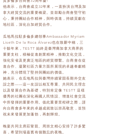
賀多倫多台商會32周年慶!
他表示，台商會成立32年來，一直扮演台灣及加
拿大經貿交流的重要橋梁。並鼓勵台商會堅守初
心，秉持團結合作精神，與時俱進，持續貢獻在
地社區，深化台加經貿合作。
瓜地馬拉駐多倫多總領事Ambassador Myriam
Liseth De la Roca Álvarez也在致辭中稱，三
十餘年來，TESTT 始終是臺灣裔加拿大商界的
重要支柱，積極促進創業精神，推動文化交流，
強化安省及更廣泛地區的經貿聯繫。台商會在促
進合作、凝聚社區力量方面所展現的卓越奉獻精
神，充分體現了堅持與團結的價值。
她表示，在瓜地馬拉與臺灣持續鞏固長期外交友
誼之際——這一友誼以相互尊重、共同民主理念
以及發展合作為基礎，特別肯定像 TESTT 這樣
優秀的社團在深化兩國人民情誼、增進社會交流
中所發揮的重要作用。值此重要里程碑之際，謹
向台商會多年來的卓越成就致以崇高敬意，並預
祝未來發展更加蓬勃，再創輝煌。
晚宴共同主席莊甯凱、周崇文精心安排了許多驚
喜，希望到場嘉賓有個難忘的夜晚。