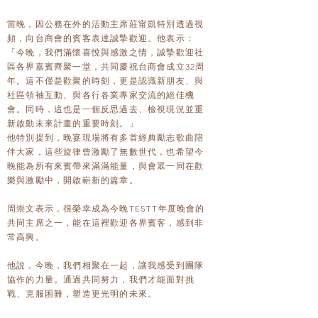
當晚，因公務在外的活動主席莊甯凱特別透過視
頻，向台商會的賓客表達誠摯歡迎。他表示：
「今晚，我們滿懷喜悅與感激之情，誠摯歡迎社
區各界嘉賓齊聚一堂，共同慶祝台商會成立32周
年。這不僅是歡聚的時刻，更是認識新朋友、與
社區領袖互動、與各行各業專家交流的絕佳機
會。同時，這也是一個反思過去、檢視現況並重
新啟動未來計畫的重要時刻。」
他特別提到，晚宴現場將有多首經典勵志歌曲陪
伴大家，這些旋律曾激勵了無數世代，也希望今
晚能為所有來賓帶來滿滿能量，與會眾一同在歡
樂與激勵中，開啟嶄新的篇章。
周崇文表示，很榮幸成為今晚TESTT年度晚會的
共同主席之一，能在這裡歡迎各界賓客，感到非
常高興。
他說，今晚，我們相聚在一起，讓我感受到團隊
協作的力量。通過共同努力，我們才能面對挑
戰、克服困難，塑造更光明的未來。