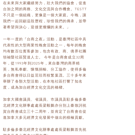
在未來與大家繼續努力，壯大我們的協會，促進
台加之間的商務、文化交流與合作機會。TESTT
不只是一個組織，更像是一個大家庭。今晚，讓
我們一起回顧這段歷程，珍惜我們的傳承，並帶
著希望與決心，迎接更燦爛的未來。」
一年一度的『台商之夜』活動，是臺灣社區中具
代表性的大型商業性晚會活動之一，每年的晚會
均有數百位賓客參加，包含有政、商、僑界社團
領袖暨社區賢達人士。 今年是台商會成立32周
年，從1993年到2025年，來自臺灣的商界精
英，無私奉獻、慷慨捐輸、分工協作，使得多倫
多台商會得以日益茁壯而枝繁葉茂。三十多年來
舉辦了各類大型活動，在本地社區打響了知名
度，成為加台經濟文化交流的橋樑。
加拿大國會議員、省議員、市議員及駐多倫多臺
北經濟文化辦事處處長梁毅鵬亦分別上臺致詞祝
賀台商會成立三十二周年，並肯定了台商會在促
進加拿大多元經濟文化發展中做出的積極貢獻。
駐多倫多臺北經濟文化辦事處處長梁毅鵬首先祝