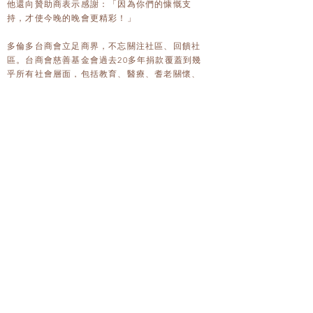
他還向贊助商表示感謝：「因為你們的慷慨支
持，才使今晚的晚會更精彩！」
多倫多台商會立足商界，不忘關注社區、回饋社
區。台商會慈善基金會過去20多年捐款覆蓋到幾
乎所有社會層面，包括教育、醫療、耆老關懷、
弱勢群體及重大災難等等，獲得多倫多各界一致
好評﹔也展現多倫多台商會為善不落人後的襟
懷，把臺灣的溫暖﹐散佈到更廣大的人群。
當晚，慈善基金會主席莊博雄介紹了多倫多台商
會慈善基金的歷史和過去一年來的工作成績。
他說，多倫多台商會慈善基金在2003年成立，並
且在2008獲得政府核准註冊發慈善號碼。
他強調，加拿大是一個很重視慈善公益的社會。
我們慈善基金對於連結臺灣社區和主流社會有非
常重要的意義。所有我們的捐贈物件必須是加拿
大註冊慈善機構。我們合作的物件有四大方面：
緊急救助方面，協助弱勢社區方面，醫療方面，
教育和文化方面。基金會建立起台加民間的互助
關係，加深主流社會對臺灣人良善的觀感。這二