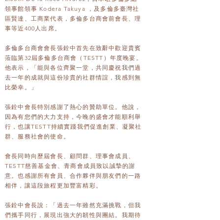
領事館領事 Kodera Takuya ，及多倫多臺灣社
區賢達、工商業代表，多倫多台商會前會長、理
事等近400人出席。
多倫多台商會會長張銓中首先在致辭中歡迎貴賓
蒞臨第32屆多倫多台商會（TESTT）年度晚宴。
他表示，「能與各位齊聚一堂，共同慶祝我們過
去一年的成就與這份珍貴的社群情誼，我感到無
比榮幸。」
張銓中會長特別感謝了熱心的贊助單位。他說，
因為有您們的大力支持，今晚的盛會才能順利舉
行，也讓TESTT持續實踐我們促進創業、凝聚社
群、服務社會的使命。
會長同時向歷屆會長、顧問群、理事會成員、
TESTT慈善基金會、青商會成員致以誠摯的謝
意。也感謝所有會員、合作夥伴與朋友們的一路
相伴，讓這段旅程更加豐富精彩。
張銓中會長說：「過去一年雖然充滿挑戰，但我
們攜手同行，展現出強大的韌性與團結。我期待