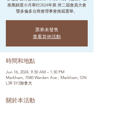
座萬錦度小月舉行2024年第 卅二屆會員大會
暨多倫多台商會理事會換屆選舉。
票券未發售
查看其他活動
時間和地點
Jun 16, 2024, 9:30 AM – 1:30 PM
Markham, 7040 Warden Ave., Markham, ON
L3R 5Y3加拿大
關於本活動
歡迎會員及親朋好友參加，提供午餐自助餐。
會員：免費
非會員：$30